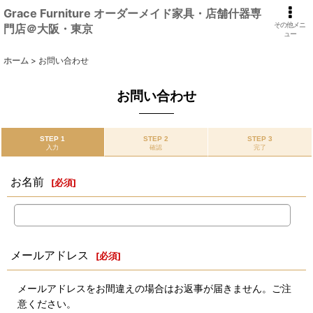
Grace Furniture オーダーメイド家具・店舗什器専
その他メニ
門店＠大阪・東京
ュー
ホーム
>
お問い合わせ
お問い合わせ
STEP 1
STEP 2
STEP 3
入力
確認
完了
お名前
[
必須
]
メールアドレス
[
必須
]
メールアドレスをお間違えの場合はお返事が届きません。ご注
意ください。