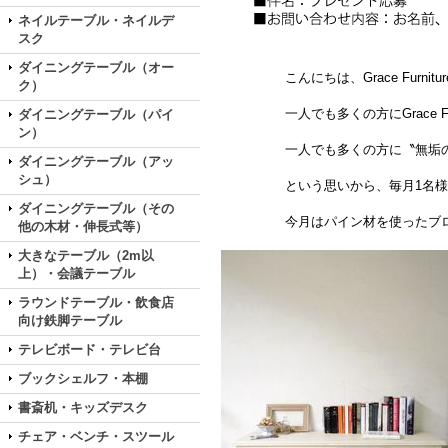
ネイルテーブル・ネイルデ
スク
ダイニングテーブル（オー
こんにちは、Grace Furnitu
ク）
一人でも多くの方にGrace Furn
ダイニングテーブル（パイ
ン）
一人でも多くの方に〝無垢の木〟
ダイニングテーブル（アッ
シュ）
という思いから、毎月1名様にGF
ダイニングテーブル（その
今月はパイン材を使ったブロカン
他の木材・伸長式等）
大きなテーブル（2m以
上）・会議テーブル
ラウンドテーブル・飲食店
向け鉄脚テーブル
テレビボード・テレビ台
ブックシェルフ・本棚
書斎机・キッズデスク
チェア・ベンチ・スツール