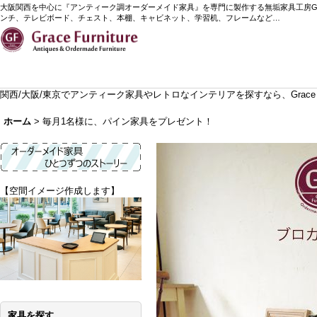
大阪関西を中心に『アンティーク調オーダーメイド家具』を専門に製作する無垢家具工房Grace
ンチ、テレビボード、チェスト、本棚、キャビネット、学習机、フレームなど…
関西/大阪/東京でアンティーク家具やレトロなインテリアを探すなら、Grace 
ホーム
>
毎月1名様に、パイン家具をプレゼント！
【空間イメージ作成します】
家具を探す