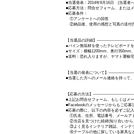
■当選発表：2014年9月16日 (当選
■応募方法：問合せフォーム、またはメー
■応募条件：
①アンケートへの回答
②納品後、使用の感想と写真の送付(W
【当選品の詳細】------------------------------------
●パイン無垢材を使ったテレビボード
●サイズ：横幅1200mm、奥行350mm、
●送料：恐れ入りますが、ヤマト運輸
【当選の発表について】------------------------------
■当選した方へのメール連絡を持って
【応募の方法】--------------------------------------
■上記お問合せフォーム、もしくはメールでご応募下
■Facebookのメッセージからもご応募頂
■応募の際に、以下の内容を必ずご記
①氏名、住所、電話番号、メールア
②当店を見つけた経緯(知り合いから、
③よく見るインテリア雑誌、インテリ
④テーブルの他に探している家具な