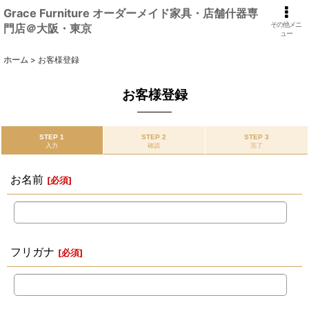
Grace Furniture オーダーメイド家具・店舗什器専
その他メニ
門店＠大阪・東京
ュー
ホーム
>
お客様登録
お客様登録
STEP 1
STEP 2
STEP 3
入力
確認
完了
お名前
[
必須
]
フリガナ
[
必須
]