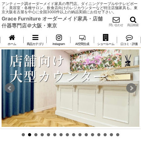
アンティーク調オーダーメイド家具の専門店。ダイニングテーブルやテレビボー
ド、美容室・各種サロン、飲食店向けのレジカウンターなど特注店舗家具も。東
京大阪名古屋を中心に全国3000件以上の納品実績にお任せ下さい。
Grace Furniture オーダーメイド家具・店舗
什器専門店＠大阪・東京
問い合わせ
商品検索
ホーム
商品カテゴリ
instagram
AI空間生成
ショールーム
口コミ・評価