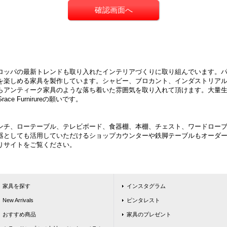
ロッパの最新トレンドも取り入れたインテリアづくりに取り組んでいます。
を楽しめる家具を製作しています。シャビー、ブロカント、インダストリア
らアンティーク家具のような落ち着いた雰囲気を取り入れて頂けます。大量生
 Furnirureの願いです。
ンチ、ローテーブル、テレビボード、食器棚、本棚、チェスト、ワードロー
器としても活用していただけるショップカウンターや鉄脚テーブルもオーダ
りサイトをご覧ください。
家具を探す
インスタグラム
New Arrivals
ピンタレスト
おすすめ商品
家具のプレゼント