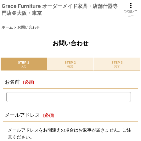
Grace Furniture オーダーメイド家具・店舗什器専
その他メニ
門店＠大阪・東京
ュー
ホーム
>
お問い合わせ
お問い合わせ
STEP 1
STEP 2
STEP 3
入力
確認
完了
お名前
[
必須
]
メールアドレス
[
必須
]
メールアドレスをお間違えの場合はお返事が届きません。ご注
意ください。