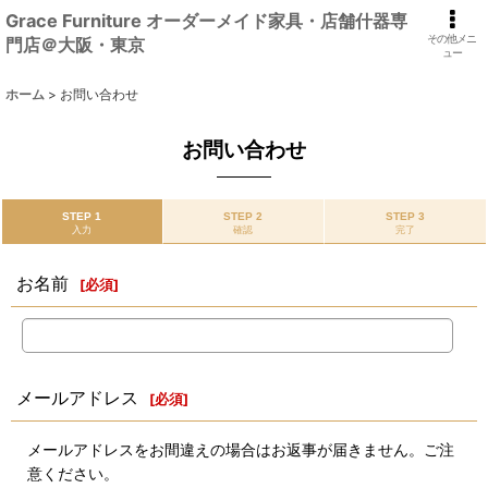
Grace Furniture オーダーメイド家具・店舗什器専
その他メニ
門店＠大阪・東京
ュー
ホーム
>
お問い合わせ
お問い合わせ
STEP 1
STEP 2
STEP 3
入力
確認
完了
お名前
[
必須
]
メールアドレス
[
必須
]
メールアドレスをお間違えの場合はお返事が届きません。ご注
意ください。