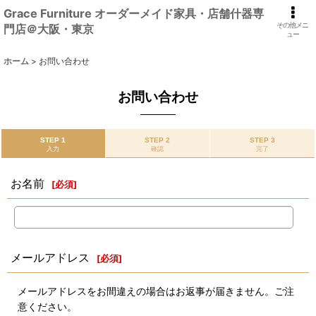
Grace Furniture オーダーメイド家具・店舗什器専
その他メニ
門店＠大阪・東京
ュー
ホーム
>
お問い合わせ
お問い合わせ
STEP 1
STEP 2
STEP 3
入力
確認
完了
お名前
[
必須
]
メールアドレス
[
必須
]
メールアドレスをお間違えの場合はお返事が届きません。ご注
意ください。