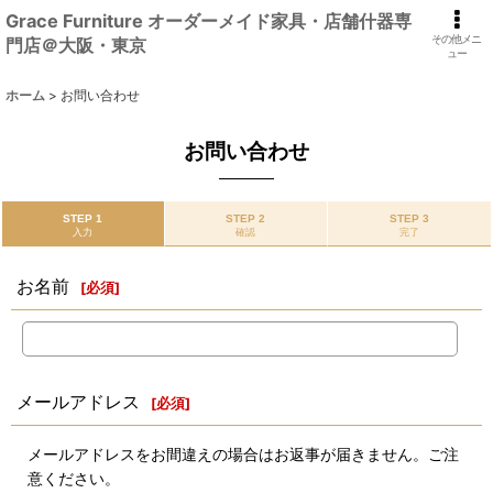
Grace Furniture オーダーメイド家具・店舗什器専
その他メニ
門店＠大阪・東京
ュー
ホーム
>
お問い合わせ
お問い合わせ
STEP 1
STEP 2
STEP 3
入力
確認
完了
お名前
[
必須
]
メールアドレス
[
必須
]
メールアドレスをお間違えの場合はお返事が届きません。ご注
意ください。