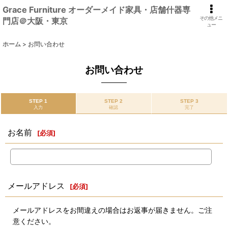
Grace Furniture オーダーメイド家具・店舗什器専
その他メニ
門店＠大阪・東京
ュー
ホーム
>
お問い合わせ
お問い合わせ
STEP 1
STEP 2
STEP 3
入力
確認
完了
お名前
[
必須
]
メールアドレス
[
必須
]
メールアドレスをお間違えの場合はお返事が届きません。ご注
意ください。