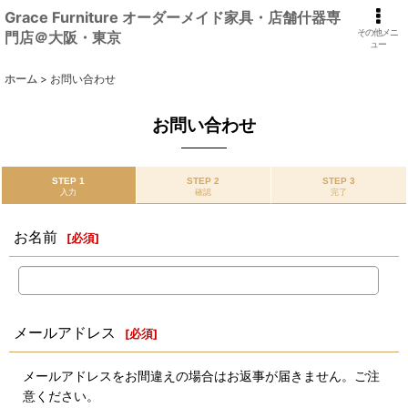
Grace Furniture オーダーメイド家具・店舗什器専
その他メニ
門店＠大阪・東京
ュー
ホーム
>
お問い合わせ
お問い合わせ
STEP 1
STEP 2
STEP 3
入力
確認
完了
お名前
[
必須
]
メールアドレス
[
必須
]
メールアドレスをお間違えの場合はお返事が届きません。ご注
意ください。