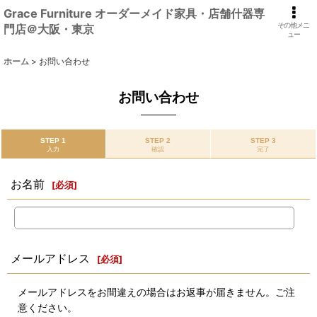
Grace Furniture オーダーメイド家具・店舗什器専
その他メニ
門店＠大阪・東京
ュー
ホーム
>
お問い合わせ
お問い合わせ
STEP 1
STEP 2
STEP 3
入力
確認
完了
お名前
[
必須
]
メールアドレス
[
必須
]
メールアドレスをお間違えの場合はお返事が届きません。ご注
意ください。