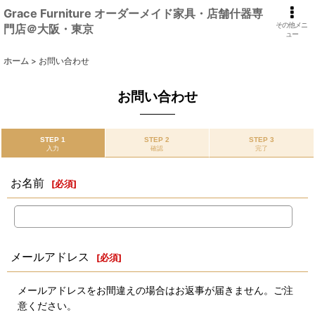
Grace Furniture オーダーメイド家具・店舗什器専
その他メニ
門店＠大阪・東京
ュー
ホーム
>
お問い合わせ
お問い合わせ
STEP 1
STEP 2
STEP 3
入力
確認
完了
お名前
[
必須
]
メールアドレス
[
必須
]
メールアドレスをお間違えの場合はお返事が届きません。ご注
意ください。