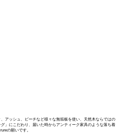
ク、アッシュ、ビーチなど様々な無垢板を使い、天然木ならではの
ング」にこだわり、届いた時からアンティーク家具のような落ち着
ureの願いです。