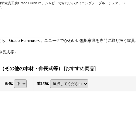
工房Grace Furniture。シャビーでかわいいダイニングテーブル、チェア、ベ
ど…
Grace Furnirureへ。ユニークでかわいい無垢家具を専門に取り扱う家
伸長式等）
ル（その他の木材・伸長式等）
[
おすすめ商品
]
画像
:
並び順
: