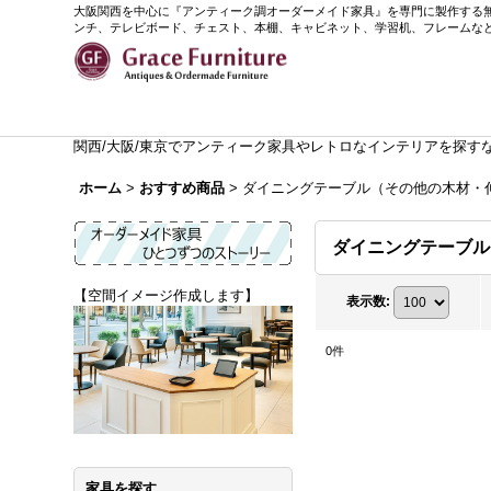
大阪関西を中心に『アンティーク調オーダーメイド家具』を専門に製作する無垢家具
ンチ、テレビボード、チェスト、本棚、キャビネット、学習机、フレームな
関西/大阪/東京でアンティーク家具やレトロなインテリアを探すなら、
ホーム
>
おすすめ商品
>
ダイニングテーブル（その他の木材・
ダイニングテーブ
【空間イメージ作成します】
表示数
:
0
件
家具を探す