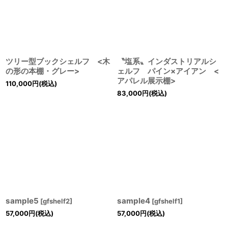
ツリー型ブックシェルフ <木
〝塩系〟インダストリアルシ
の形の本棚・グレー>
ェルフ パイン×アイアン <
アパレル展示棚>
110,000
円
(税込)
83,000
円
(税込)
sample5
sample4
[
gfshelf2
]
[
gfshelf1
]
57,000
円
(税込)
57,000
円
(税込)