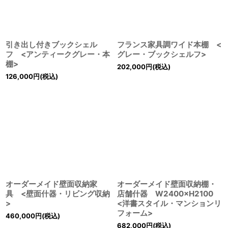
引き出し付きブックシェル
フランス家具調ワイド本棚 <
フ <アンティークグレー・本
グレー・ブックシェルフ>
棚>
202,000
円
(税込)
126,000
円
(税込)
オーダーメイド壁面収納家
オーダーメイド壁面収納棚・
具 <壁面什器・リビング収納
店舗什器 W2400×H2100
>
<洋書スタイル・マンションリ
フォーム>
460,000
円
(税込)
682,000
円
(税込)