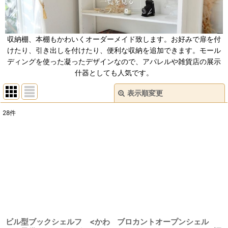
収納棚、本棚もかわいくオーダーメイド致します。お好みで扉を付
けたり、引き出しを付けたり、便利な収納を追加できます。モール
ディングを使った凝ったデザインなので、アパレルや雑貨店の展示
什器としても人気です。
表示順変更
閉じる
28
件
表示数
:
並び順
:
絞り込む
ビル型ブックシェルフ <かわ
ブロカントオープンシェル