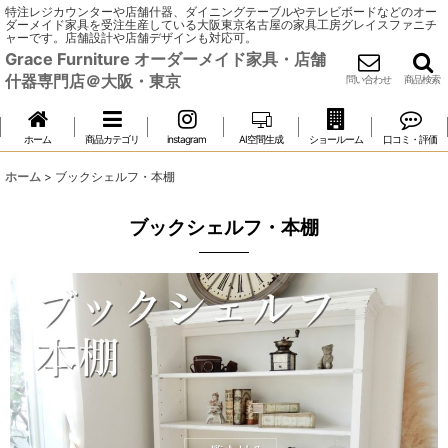
特注レジカウンターや店舗什器、ダイニングテーブルやテレビボードなどのオー
ダーメイド家具を受注生産している大阪東京名古屋の家具工房グレイスファニチ
ャーです。店舗設計や店舗デザインも対応可。
Grace Furniture オーダーメイド家具・店舗
什器専門店＠大阪・東京
問い合わせ
商品検索
ホーム
商品カテゴリ
instagram
AI空間生成
ショールーム
口コミ・評価
ホーム
>
ブックシェルフ・本棚
ブックシェルフ・本棚