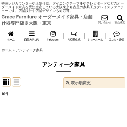
特注レジカウンターや店舗什器、ダイニングテーブルやテレビボードなどのオー
ダーメイド家具を受注生産している大阪東京名古屋の家具工房グレイスファニチ
ャーです。店舗設計や店舗デザインも対応可。
Grace Furniture オーダーメイド家具・店舗
什器専門店＠大阪・東京
問い合わせ
商品検索
ホーム
商品カテゴリ
instagram
AI空間生成
ショールーム
口コミ・評価
ホーム
>
アンティーク家具
アンティーク家具
表示順変更
閉じる
19
件
表示数
:
並び順
: