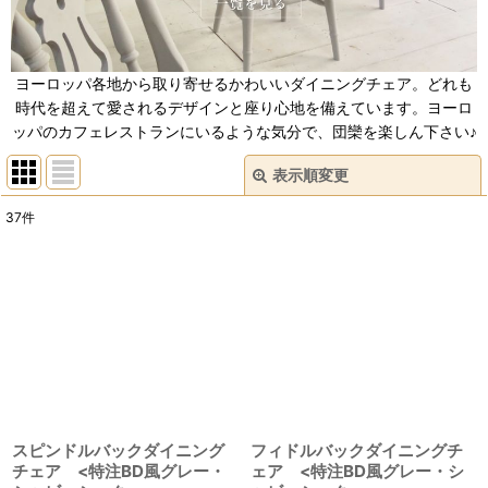
ヨーロッパ各地から取り寄せるかわいいダイニングチェア。どれも
時代を超えて愛されるデザインと座り心地を備えています。ヨーロ
ッパのカフェレストランにいるような気分で、団欒を楽しん下さい♪
表示順変更
閉じる
37
件
サブカテゴリ
:
表示数
:
並び順
:
絞り込む
スピンドルバックダイニング
フィドルバックダイニングチ
チェア <特注BD風グレー・
ェア <特注BD風グレー・シ