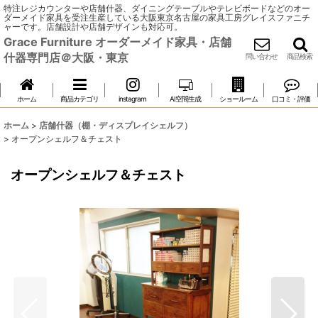
特注レジカウンターや店舗什器、ダイニングテーブルやテレビボードなどのオー
ダーメイド家具を受注生産している大阪東京名古屋の家具工房グレイスファニチ
ャーです。店舗設計や店舗デザインも対応可。
Grace Furniture オーダーメイド家具・店舗
什器専門店＠大阪・東京
問い合わせ
商品検索
ホーム
商品カテゴリ
instagram
AI空間生成
ショールーム
口コミ・評価
ホーム
>
店舗什器（棚・ディスプレイシェルフ）
>
オープンシェルフ＆チェスト
オープンシェルフ＆チェスト