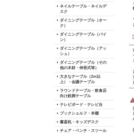
ク
ネイルテーブル・ネイルデ
幅
スク
サ
ダイニングテーブル（オー
お
ク）
ダイニングテーブル（パイ
ン）
----
ダイニングテーブル（アッ
商
シュ）
サ
※
ダイニングテーブル（その
他の木材・伸長式等）
素
大きなテーブル（2m以
塗
上）・会議テーブル
送
----
ラウンドテーブル・飲食店
向け鉄脚テーブル
テレビボード・テレビ台
(
ブックシェルフ・本棚
通
ma
書斎机・キッズデスク
(
チェア・ベンチ・スツール