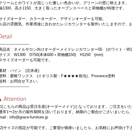
リームとホワイトが混じった優しい色合いが、グリーンの壁に映えます。
1300、高さ1150、大きく取ったオープンスペースと荷物棚が特徴です。
イズオーダー、カラーオーダー、デザインオーダーも可能。
店の雰囲気、作業用途に合わせたレジカウンターを製作いたしますので、お
-------------------------
品名 : ネイルサロン向けオーダーメイドレジカウンター05 (ホワイト・W13
イズ : W1300 D750(本体600＋荷物棚150) H1150 (mm)
サイズオーダーも可能です。
材 : パイン (北米産)
料 : 蜜蝋ワックス (イギリス製・F★★★★相当)、Provence塗料
料 : お問合せ下さい。
-------------------------
1)こちらの商品は受注生産(オーダーメイド)となっております。ご注文をい
常1〜2か月の製作期間を頂いております。納期のご都合がございまいたら
il : info@grace-furniture.jp
2)サイズの指定が可能です。ご要望が御座いましたら、お気軽にお声掛け下