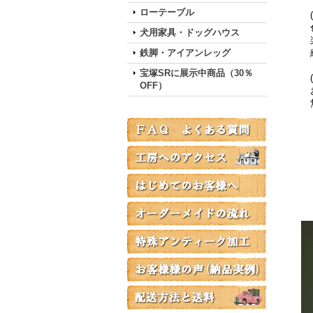
ローテーブル
(
色
犬用家具・ドッグハウス
楽
鉄脚・アイアンレッグ
綺
宝塚SRに展示中商品（30％
(
OFF）
お
無