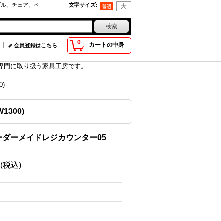
ブル、チェア、ベ
文字サイズ
:
0
カートの中身
会員登録はこちら
具を専門に取り扱う家具工房です。
)
300)
ーダーメイドレジカウンター05
円
(税込)