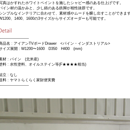
真はかすれたホワイトペイントを施したシャビー感のある仕上げです。
イン材の温かみと、少し錆のある鉄脚が相性抜群です。
ンプルなインテリアに合わせて、素材感やムードを醸し出すことができま
1200、1400、1600の3サイズからサイズオーダーも可能です。
-------------------------
品名 : アイアンTVボードDrawer <パイン・インダストリアル>
イズ展開 : W1200〜1600 D350 H400 (mm)
材 : パイン (北米産)
料 : 水性塗料、オイルステイン等(F★★★★相当)
立 : なし
料 : ヤマトらくらく家財便実費
-------------------------