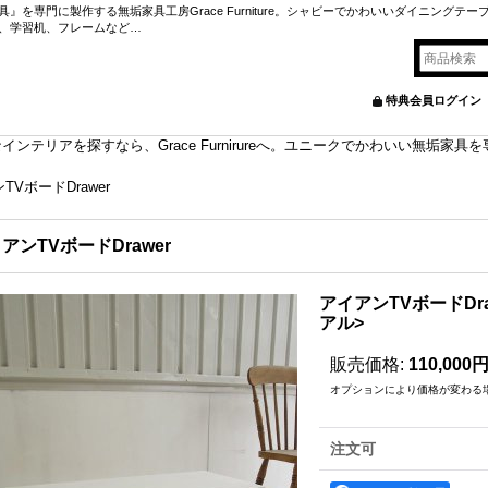
を専門に製作する無垢家具工房Grace Furniture。シャビーでかわいいダイニングテー
、学習机、フレームなど…
特典会員ログイン
ンテリアを探すなら、Grace Furnirureへ。ユニークでかわいい無垢家
TVボードDrawer
アンTVボードDrawer
アイアンTVボードDr
アル>
販売価格
:
110,000
オプションにより価格が変わる
注文可