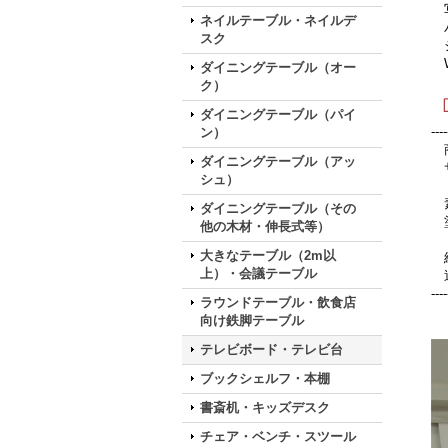
写
ネイルテーブル・ネイルデ
パ
スク
シ
W
ダイニングテーブル（オー
ク）
ダイニングテーブル（パイ
----
ン）
商
ダイニングテーブル（アッ
サ
シュ）
素
ダイニングテーブル（その
塗
他の木材・伸長式等）
大きなテーブル（2m以
組
上）・会議テーブル
送
----
ラウンドテーブル・飲食店
向け鉄脚テーブル
テレビボード・テレビ台
ブックシェルフ・本棚
書斎机・キッズデスク
チェア・ベンチ・スツール