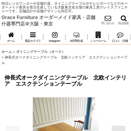
特注レジカウンターや店舗什器、ダイニングテーブルやテレビボードなどのオー
ダーメイド家具を受注生産している大阪東京名古屋の家具工房グレイスファニチ
ャーです。店舗設計や店舗デザインも対応可。
Grace Furniture オーダーメイド家具・店舗
什器専門店＠大阪・東京
問い合わせ
商品検索
ホーム
商品カテゴリ
instagram
AI空間生成
ショールーム
口コミ・評価
ホーム
>
ダイニングテーブル（オーク）
>
伸長式オークダイニングテーブル 北欧インテリア エスクテンションテーブ
ル
伸長式オークダイニングテーブル 北欧インテリ
ア エスクテンションテーブル