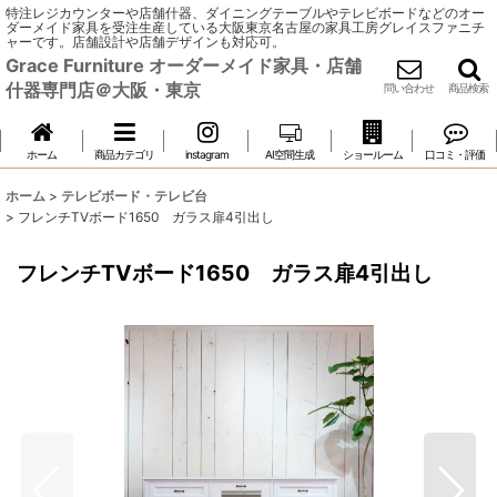
特注レジカウンターや店舗什器、ダイニングテーブルやテレビボードなどのオー
ダーメイド家具を受注生産している大阪東京名古屋の家具工房グレイスファニチ
ャーです。店舗設計や店舗デザインも対応可。
Grace Furniture オーダーメイド家具・店舗
什器専門店＠大阪・東京
問い合わせ
商品検索
ホーム
商品カテゴリ
instagram
AI空間生成
ショールーム
口コミ・評価
ホーム
>
テレビボード・テレビ台
>
フレンチTVボード1650 ガラス扉4引出し
フレンチTVボード1650 ガラス扉4引出し