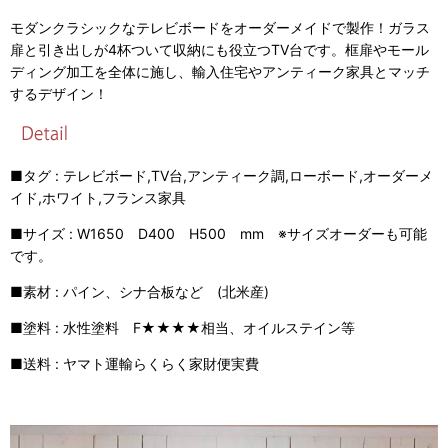
モダンクラシックなテレビボードをオーダーメイドで製作！ガラス
扉と引き出しが4杯ついて収納にも役立つTV台です。框扉やモール
ディング加工を全体に施し、輸入住宅やアンティーク家具とマッチ
するデザイン！
■タグ : テレビボード,TV台,アンティーク調,ローボード,オーダーメ
イド,ホワイト,フランス家具
■サイズ : W1650 D400 H500 mm ※サイズオーダーも可能
です。
■素材 : パイン、シナ合板など (北米産)
■塗料 : 水性塗料 F★★★★相当、オイルステイン等
■送料 : ヤマト運輸らくらく家財便実費