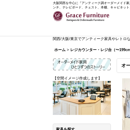
大阪関西を中心に『アンティーク調オーダーメイド家具』
ンチ、テレビボード、チェスト、本棚、キャビネット
関西/大阪/東京でアンティーク家具やレトロなイ
ホーム
>
レジカウンター・レジ台（〜199c
オー
【空間イメージ作成します】
家具を探す