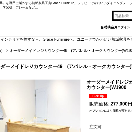
を専門に製作する無垢家具工房Grace Furniture。シャビーでかわいいダイニングテー
、学習机、フレームなど…
特典会員ログイン
ンテリアを探すなら、Grace Furnirureへ。ユニークでかわいい無垢家
m）
>
オーダーメイドレジカウンター49 (アパレル・オークカウンター)W190
ダーメイドレジカウンター49 (アパレル・オークカウンター)W
オーダーメイドレジカ
カウンター)W1900
販売価格
:
277,000
オプションにより価格が変わる
注文可