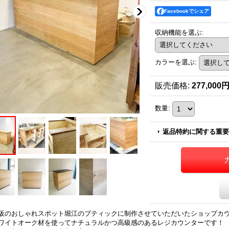
Facebookでシェア
収納機能を選ぶ
:
カラーを選ぶ
:
販売価格
:
277,000
数量
:
返品特約に関する重要
阪のおしゃれスポット堀江のブティックに制作させていただいたショップカ
ワイトオーク材を使ってナチュラルかつ高級感のあるレジカウンターです！