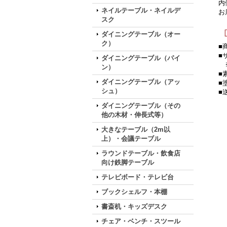
内
ネイルテーブル・ネイルデ
お
スク
ダイニングテーブル（オー
ク）
■
■
ダイニングテーブル（パイ
※
ン）
■
ダイニングテーブル（アッ
■
シュ）
■
ダイニングテーブル（その
他の木材・伸長式等）
大きなテーブル（2m以
上）・会議テーブル
ラウンドテーブル・飲食店
向け鉄脚テーブル
テレビボード・テレビ台
ブックシェルフ・本棚
書斎机・キッズデスク
チェア・ベンチ・スツール