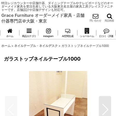
特注レジカウンターや店舗什器、ダイニングテーブルやテレビボードなどのオー
ダーメイド家具を受注生産している大阪東京名古屋の家具工房グレイスファニチ
ャーです。店舗設計や店舗デザインも対応可。
Grace Furniture オーダーメイド家具・店舗
什器専門店＠大阪・東京
問い合わせ
商品検索
ホーム
商品カテゴリ
instagram
AI空間生成
ショールーム
口コミ・評価
ホーム
>
ネイルテーブル・ネイルデスク
>
ガラストップネイルテーブル1000
ガラストップネイルテーブル1000