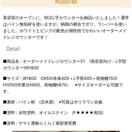
商品詳細
美容室のオープンに、特注
L
字カウンターを納品いたしました！
通常
はパイン無垢材を使いますが、納期の都合でポリ、ランバーを使い
ました。
ホワイトとピンクの配色が個性的でかわいいオーダーメイ
ドレジカウンターです！
■商品名 : オーダーメイドレジカウンター51 (美容室向け・L字型
カウンター)W1800
■サイズ :
W1800
D950(
本体
400
＋
L
字部
400
＋荷物棚
150)
H1050(
作業台
h900
、荷物棚
h870
） ※サイズオーダーも可能で
す。
■素材 : パイン材 (北米産)
※写真はポリラワン合板
■塗料 : 水性塗料、オイルステイン (F★★★★相当)
■送料 : ヤマト運輸らくらく家財便実費