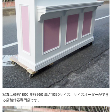
写真は横幅
1800
奥行
950
高さ
1050
サイズ、サイズオーダーができ
る店舗什器専門店です。