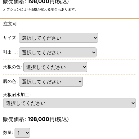
販売価格
:
198,000
円
(税込)
オプションにより価格が変わる場合もあります。
注文可
サイズ
:
引出し
:
天板の色
:
脚の色
:
天板耐水加工
:
販売価格
:
198,000
円
(税込)
数量
: