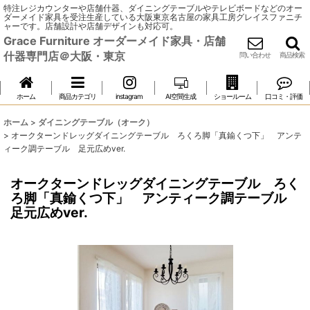
特注レジカウンターや店舗什器、ダイニングテーブルやテレビボードなどのオー
ダーメイド家具を受注生産している大阪東京名古屋の家具工房グレイスファニチ
ャーです。店舗設計や店舗デザインも対応可。
Grace Furniture オーダーメイド家具・店舗
什器専門店＠大阪・東京
問い合わせ
商品検索
ホーム
商品カテゴリ
instagram
AI空間生成
ショールーム
口コミ・評価
ホーム
>
ダイニングテーブル（オーク）
>
オークターンドレッグダイニングテーブル ろくろ脚「真鍮くつ下」 アンテ
ィーク調テーブル 足元広めver.
オークターンドレッグダイニングテーブル ろく
ろ脚「真鍮くつ下」 アンティーク調テーブル
足元広めver.