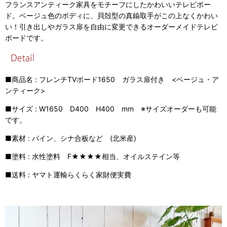
フランスアンティーク家具をモチーフにしたかわいいテレビボー
ド。ベージュ色のボディに、貝殻型の真鍮取手がこの上なくかわい
い！引き出しやガラス扉を自由に変更できるオーダーメイドテレビ
ボードです。
■商品名 : フレンチTVボード1650 ガラス扉付き <ベージュ・ア
ンティーク>
■サイズ : W1650 D400 H400 mm ※サイズオーダーも可能
です。
■素材 : パイン、シナ合板など (北米産)
■塗料 : 水性塗料 F★★★★相当、オイルステイン等
■送料 : ヤマト運輸らくらく家財便実費