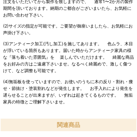
注文をいただいてから製作を致しますので、 通常1〜2か月の製作
期間を頂いております。納期のご都合がございまいたら、お気軽に
お問い合わせ下さい。
(2)サイズの指定が可能です。ご要望が御座いましたら、お気軽にお
声掛け下さい。
(3)アンティーク加工(汚し加工)を施してあります。 色ムラ、木目
が浮いている箇所もあります。届いた時からアンティーク家具の様
な『落ち着いた雰囲気』を 楽しんでいただけます。 綺麗な商品
をお好みの方はご遠慮下さいませ。なるべく綺麗めで、激しく傷つ
けて、など調整も可能です。
(4)無垢板を使っていますので、お使いのうちに木の反り・割れ・痩
せ・節抜け・塗装割れなどが発生します。 お手入れにより発生を
遅らせることが出来ますが、いずれは起きてくるものです。 無垢
家具の特徴とご理解下さいませ。
関連商品