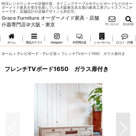
特注レジカウンターや店舗什器、ダイニングテーブルやテレビボードなどのオー
ダーメイド家具を受注生産している大阪東京名古屋の家具工房グレイスファニチ
ャーです。店舗設計や店舗デザインも対応可。
Grace Furniture オーダーメイド家具・店舗
什器専門店＠大阪・東京
問い合わせ
商品検索
ホーム
商品カテゴリ
instagram
AI空間生成
ショールーム
口コミ・評価
ホーム
>
テレビボード・テレビ台
>
フレンチTVボード1650 ガラス扉付き
フレンチTVボード1650 ガラス扉付き