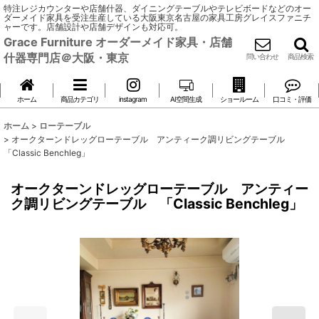
特注レジカウンターや店舗什器、ダイニングテーブルやテレビボードなどのオー
ダーメイド家具を受注生産している大阪東京名古屋の家具工房グレイスファニチ
ャーです。店舗設計や店舗デザインも対応可。
Grace Furniture オーダーメイド家具・店舗
什器専門店＠大阪・東京
問い合わせ
商品検索
ホーム
商品カテゴリ
instagram
AI空間生成
ショールーム
口コミ・評価
ホーム
>
ローテーブル
>
オークターンドレッグローテーブル アンティーク調リビングテーブル
「Classic Benchleg」
オークターンドレッグローテーブル アンティー
ク調リビングテーブル 「Classic Benchleg」