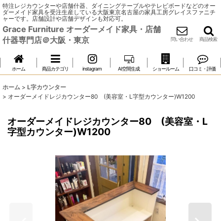
特注レジカウンターや店舗什器、ダイニングテーブルやテレビボードなどのオー
ダーメイド家具を受注生産している大阪東京名古屋の家具工房グレイスファニチ
ャーです。店舗設計や店舗デザインも対応可。
Grace Furniture オーダーメイド家具・店舗
什器専門店＠大阪・東京
問い合わせ
商品検索
ホーム
商品カテゴリ
instagram
AI空間生成
ショールーム
口コミ・評価
ホーム
>
L字カウンター
>
オーダーメイドレジカウンター80 (美容室・L字型カウンター)W1200
オーダーメイドレジカウンター80 (美容室・L
字型カウンター)W1200