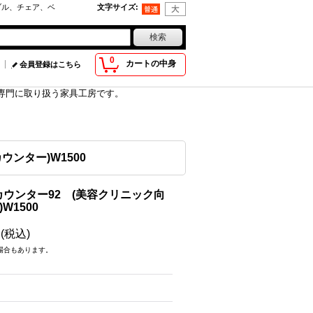
ブル、チェア、ベ
文字サイズ
:
0
カートの中身
会員登録はこちら
具を専門に取り扱う家具工房です。
ンター)W1500
ウンター92 (美容クリニック向
W1500
円
(税込)
場合もあります。