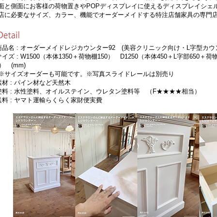
面と側面にお客様の荷物置きやPOPディスプレイに使えるディスプレイシェ
店に必要なサイズ、カラー、機能でオーダーメイドする特注店舗家具の専門
商品名 : オーダーメイドレジカウンター92 (美容クリニック向け・L字型カウン
サイズ : W1500（本体1350＋荷物棚150） D1250（本体450＋L字部650＋荷
0） (mm)
サイズオーダーも可能です。※写真スライドレールは別売り
素材 : パイン材など天然木
塗料 : 水性塗料、オイルステイン、ウレタン塗料等 （F★★★★相当）
送料 : ヤマト運輸らくらく家財便実費