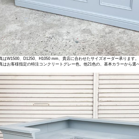
真はW1500、D1250、H1050 mm、貴店に合わせたサイズオーダー承ります。
真はお客様指定の特注コンクリートグレー色。他21色の、基本カラーから選