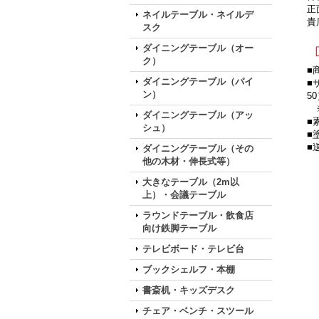
正
ネイルテーブル・ネイルデ
貴
スク
ダイニングテーブル（オー
ク）
■
ダイニングテーブル（パイ
■
ン）
5
※
ダイニングテーブル（アッ
■
シュ）
■
■
ダイニングテーブル（その
他の木材・伸長式等）
大きなテーブル（2m以
上）・会議テーブル
ラウンドテーブル・飲食店
向け鉄脚テーブル
テレビボード・テレビ台
ブックシェルフ・本棚
書斎机・キッズデスク
チェア・ベンチ・スツール