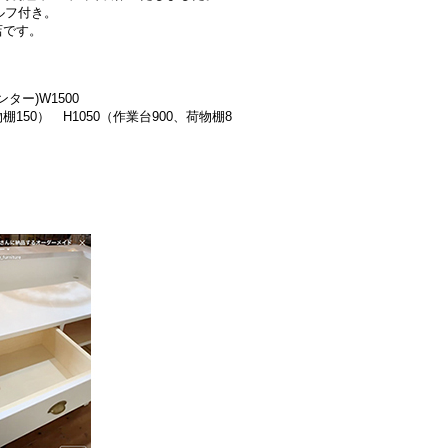
ルフ付き。
店です。
ター)W1500
物棚150） H1050（作業台900、荷物棚8