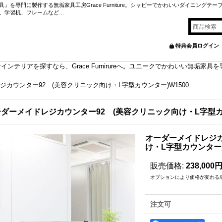
を専門に製作する無垢家具工房Grace Furniture。シャビーでかわいいダイニングテー
、学習机、フレームなど…
特典会員ログイン
ンテリアを探すなら、Grace Furnirureへ。ユニークでかわいい無垢家
カウンター92 (美容クリニック向け・L字型カウンター)W1500
ダーメイドレジカウンター92 (美容クリニック向け・L字型カウ
オーダーメイドレジカ
け・L字型カウンター)
販売価格
:
238,000
オプションにより価格が変わる
注文可