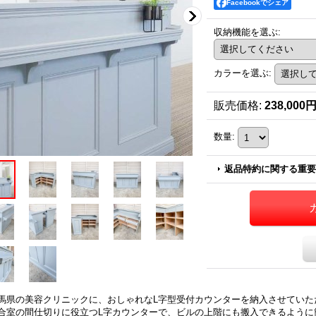
Facebookでシェア
収納機能を選ぶ
:
カラーを選ぶ
:
販売価格
:
238,000
数量
:
返品特約に関する重要
馬県の美容クリニックに、おしゃれなL字型受付カウンターを納入させていた
合室の間仕切りに役立つL字カウンターで、ビルの上階にも搬入できるように