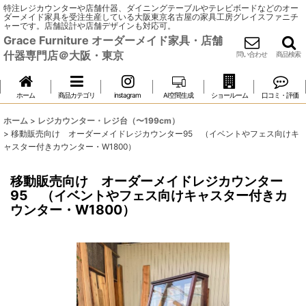
特注レジカウンターや店舗什器、ダイニングテーブルやテレビボードなどのオー
ダーメイド家具を受注生産している大阪東京名古屋の家具工房グレイスファニチ
ャーです。店舗設計や店舗デザインも対応可。
Grace Furniture オーダーメイド家具・店舗
什器専門店＠大阪・東京
問い合わせ
商品検索
ホーム
商品カテゴリ
instagram
AI空間生成
ショールーム
口コミ・評価
ホーム
>
レジカウンター・レジ台（〜199cm）
>
移動販売向け オーダーメイドレジカウンター95 （イベントやフェス向けキ
ャスター付きカウンター・W1800）
移動販売向け オーダーメイドレジカウンター
95 （イベントやフェス向けキャスター付きカ
ウンター・W1800）