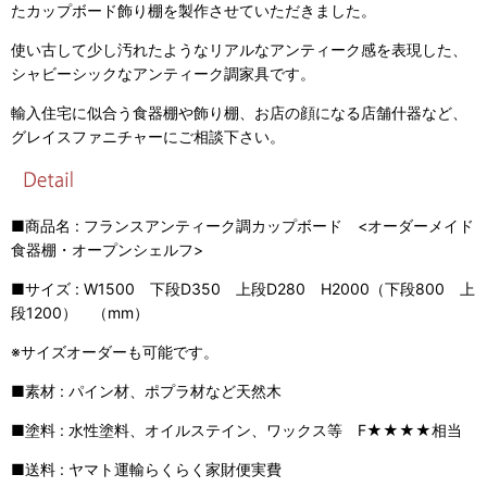
たカップボード飾り棚を製作させていただきました。
使い古して少し汚れたようなリアルなアンティーク感を表現した、
シャビーシックなアンティーク調家具です。
輸入住宅に似合う食器棚や飾り棚、お店の顔になる店舗什器など、
グレイスファニチャーにご相談下さい。
■商品名 : フランスアンティーク調カップボード <オーダーメイド
食器棚・オープンシェルフ>
■サイズ : W1500 下段D350 上段D280 H2000（下段800 上
段1200） （mm）
※サイズオーダーも可能です。
■素材 : パイン材、ポプラ材など天然木
■塗料 : 水性塗料、オイルステイン、ワックス等 F★★★★相当
■送料 : ヤマト運輸らくらく家財便実費