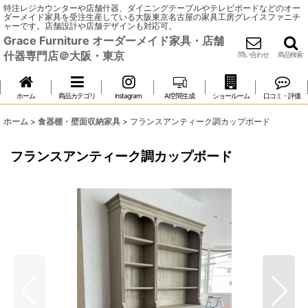
特注レジカウンターや店舗什器、ダイニングテーブルやテレビボードなどのオー
ダーメイド家具を受注生産している大阪東京名古屋の家具工房グレイスファニチ
ャーです。店舗設計や店舗デザインも対応可。
Grace Furniture オーダーメイド家具・店舗
什器専門店＠大阪・東京
問い合わせ
商品検索
ホーム
商品カテゴリ
instagram
AI空間生成
ショールーム
口コミ・評価
ホーム
>
食器棚・壁面収納家具
>
フランスアンティーク調カップボード
フランスアンティーク調カップボード