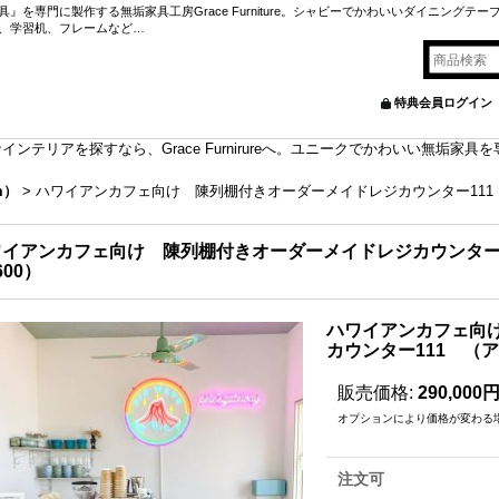
を専門に製作する無垢家具工房Grace Furniture。シャビーでかわいいダイニングテー
、学習机、フレームなど…
特典会員ログイン
ンテリアを探すなら、Grace Furnirureへ。ユニークでかわいい無垢家
m）
>
ハワイアンカフェ向け 陳列棚付きオーダーメイドレジカウンター111 
ワイアンカフェ向け 陳列棚付きオーダーメイドレジカウンター
600）
ハワイアンカフェ向
カウンター111 （
販売価格
:
290,000
オプションにより価格が変わる
注文可