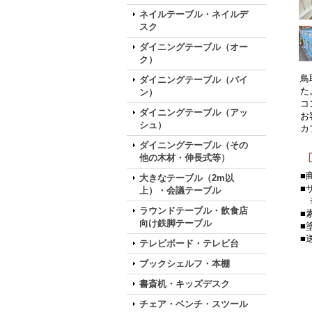
ネイルテーブル・ネイルデ
スク
ダイニングテーブル（オー
ク）
鳥
ダイニングテーブル（パイ
た
ン）
コ
ダイニングテーブル（アッ
お
シュ）
カ
ダイニングテーブル（その
他の木材・伸長式等）
■
大きなテーブル（2m以
■
上）・会議テーブル
※
ラウンドテーブル・飲食店
■
向け鉄脚テーブル
■
■
テレビボード・テレビ台
ブックシェルフ・本棚
書斎机・キッズデスク
チェア・ベンチ・スツール