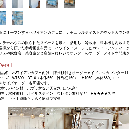
取にオープンするハワイアンカフェに、ナチュラルテイストのウッドカウン
。
ンテナハウスの限られたスペースを最大に活用し、冷蔵庫、製氷機を内蔵す
客様から頂いた参考画像を元に、ハワイをイメージしたホワイトアンティー
フェや飲食店、美容室など店舗向けレジカウンターのオーダーメイド専門店
商品名 : ハワイアンカフェ向け 陳列棚付きオーダーメイドレジカウンター11
サイズ : W1600 D710（本体550＋陳列棚160） H1060（本体880）mm
サイズオーダーも可能です。
素材 : パイン材、ポプラ材など天然木（北米産）
塗料 : 水性塗料、オイルステイン、ウレタン塗料など F★★★★相当
送料 : ヤマト運輸らくらく家財便実費