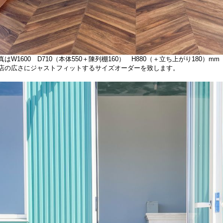
真はW1600 D710（本体550＋陳列棚160） H880（＋立ち上がり180）mm
店の広さにジャストフィットするサイズオーダーを致します。