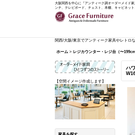
大阪関西を中心に『アンティーク調オーダーメイド家具』
ンチ、テレビボード、チェスト、本棚、キャビネット
関西/大阪/東京でアンティーク家具やレトロなイ
ホーム
>
レジカウンター・レジ台（〜199c
ハ
W1
【空間イメージ作成します】
家具を探す