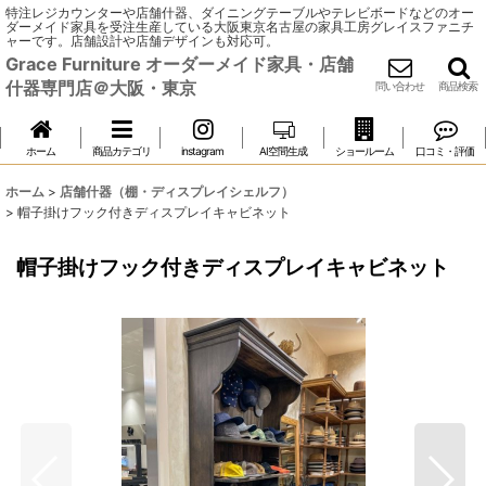
特注レジカウンターや店舗什器、ダイニングテーブルやテレビボードなどのオー
ダーメイド家具を受注生産している大阪東京名古屋の家具工房グレイスファニチ
ャーです。店舗設計や店舗デザインも対応可。
Grace Furniture オーダーメイド家具・店舗
什器専門店＠大阪・東京
問い合わせ
商品検索
ホーム
商品カテゴリ
instagram
AI空間生成
ショールーム
口コミ・評価
ホーム
>
店舗什器（棚・ディスプレイシェルフ）
>
帽子掛けフック付きディスプレイキャビネット
帽子掛けフック付きディスプレイキャビネット