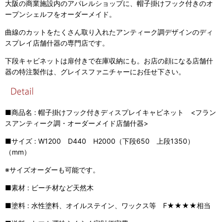
大阪の商業施設内のアパレルショップに、帽子掛けフック付きのオ
ープンシェルフをオーダーメイド。
曲線のカットをたくさん取り入れたアンティーク調デザインのディ
スプレイ店舗什器の専門店です。
下段キャビネットは扉付きで在庫収納にも。お店の顔になる店舗什
器の特注製作は、グレイスファニチャーにお任せ下さい。
■商品名 : 帽子掛けフック付きディスプレイキャビネット <フラン
スアンティーク調・オーダーメイド店舗什器>
■サイズ : W1200 D440 H2000（下段650 上段1350）
（mm）
※サイズオーダーも可能です。
■素材 : ビーチ材など天然木
■塗料 : 水性塗料、オイルステイン、ワックス等 F★★★★相当