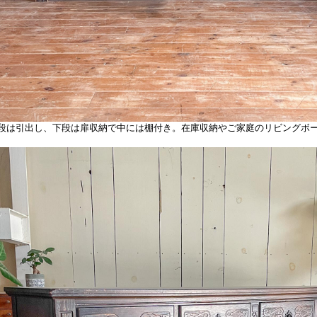
段は引出し、下段は扉収納で中には棚付き。在庫収納やご家庭のリビングボ