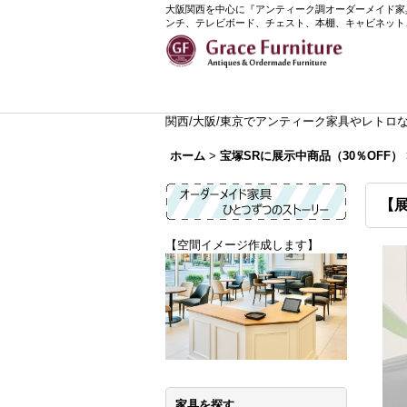
大阪関西を中心に『アンティーク調オーダーメイド家具』
ンチ、テレビボード、チェスト、本棚、キャビネット
関西/大阪/東京でアンティーク家具やレトロなイ
ホーム
>
宝塚SRに展示中商品（30％OFF）
【展
【空間イメージ作成します】
家具を探す