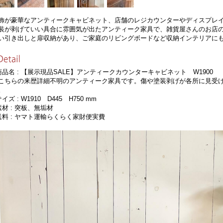
飾が豪華なアンティークキャビネット、店舗のレジカウンターやディスプレ
装が剥げていい具合に雰囲気が出たアンティーク家具で、雑貨屋さんのお店
い引き出しと扉収納があり、ご家庭のリビングボードなど収納インテリアに
商品名 : 【展示現品SALE】アンティークカウンターキャビネット W1900
こちらの来歴詳細不明のアンティーク家具です。傷や塗装剥げが各所に見受
。
サイズ :
W1910 D445 H750 mm
素材 : 突板、無垢材
送料 : ヤマト運輸らくらく家財便実費