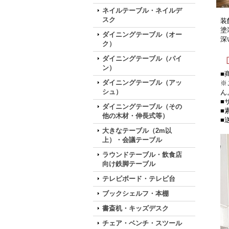
ネイルテーブル・ネイルデ
スク
装
塗
ダイニングテーブル（オー
深
ク）
ダイニングテーブル（パイ
ン）
■
ダイニングテーブル（アッ
※
シュ）
ん
■
ダイニングテーブル（その
■
他の木材・伸長式等）
■
大きなテーブル（2m以
上）・会議テーブル
ラウンドテーブル・飲食店
向け鉄脚テーブル
テレビボード・テレビ台
ブックシェルフ・本棚
書斎机・キッズデスク
チェア・ベンチ・スツール