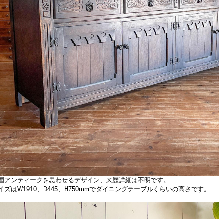
国アンティークを思わせるデザイン、来歴詳細は不明です。
イズはW1910、D445、H750mmでダイニングテーブルくらいの高さです。