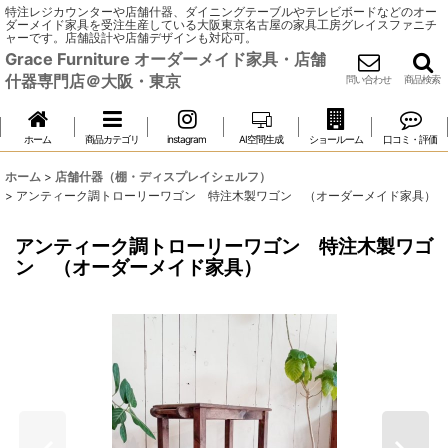
特注レジカウンターや店舗什器、ダイニングテーブルやテレビボードなどのオー
ダーメイド家具を受注生産している大阪東京名古屋の家具工房グレイスファニチ
ャーです。店舗設計や店舗デザインも対応可。
Grace Furniture オーダーメイド家具・店舗
什器専門店＠大阪・東京
問い合わせ
商品検索
ホーム
商品カテゴリ
instagram
AI空間生成
ショールーム
口コミ・評価
ホーム
>
店舗什器（棚・ディスプレイシェルフ）
>
アンティーク調トローリーワゴン 特注木製ワゴン （オーダーメイド家具）
アンティーク調トローリーワゴン 特注木製ワゴ
ン （オーダーメイド家具）