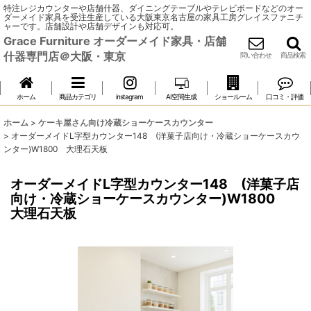
特注レジカウンターや店舗什器、ダイニングテーブルやテレビボードなどのオー
ダーメイド家具を受注生産している大阪東京名古屋の家具工房グレイスファニチ
ャーです。店舗設計や店舗デザインも対応可。
Grace Furniture オーダーメイド家具・店舗
什器専門店＠大阪・東京
問い合わせ
商品検索
ホーム
商品カテゴリ
instagram
AI空間生成
ショールーム
口コミ・評価
ホーム
>
ケーキ屋さん向け冷蔵ショーケースカウンター
>
オーダーメイドL字型カウンター148 (洋菓子店向け・冷蔵ショーケースカウ
ンター)W1800 大理石天板
オーダーメイドL字型カウンター148 (洋菓子店
向け・冷蔵ショーケースカウンター)W1800
大理石天板