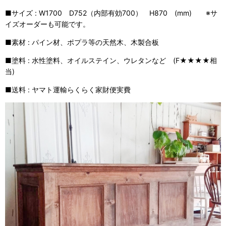
■サイズ : W1700 D752（内部有効700） H870 (mm) ※サ
イズオーダーも可能です。
■素材 : パイン材、ポプラ等の天然木、木製合板
■塗料 : 水性塗料、オイルステイン、ウレタンなど (F★★★★相
当)
■送料 : ヤマト運輸らくらく家財便実費