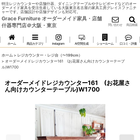
特注レジカウンターや店舗什器、ダイニングテーブルやテレビボードなどのオー
ダーメイド家具を受注生産している大阪東京名古屋の家具工房グレイスファニチ
ャーです。店舗設計や店舗デザインも対応可。
Grace Furniture オーダーメイド家具・店舗
什器専門店＠大阪・東京
問い合わせ
商品検索
ホーム
商品カテゴリ
instagram
AI空間生成
ショールーム
口コミ・評価
ホーム
>
レジカウンター・レジ台（〜199cm）
>
オーダーメイドレジカウンター161 (お花屋さん向けカウンターテーブ
ル)W1700
オーダーメイドレジカウンター161 (お花屋さ
ん向けカウンターテーブル)W1700