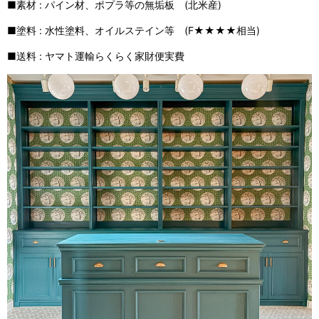
■素材 : パイン材、ポプラ等の無垢板 (北米産)
■塗料 : 水性塗料、オイルステイン等 (F★★★★相当)
■送料 : ヤマト運輸らくらく家財便実費