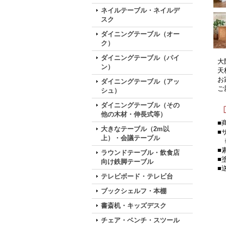
ネイルテーブル・ネイルデ
スク
ダイニングテーブル（オー
ク）
ダイニングテーブル（パイ
大
ン）
天
お
ダイニングテーブル（アッ
ご
シュ）
ダイニングテーブル（その
他の木材・伸長式等）
■
大きなテーブル（2m以
■
上）・会議テーブル
※
■
ラウンドテーブル・飲食店
■
向け鉄脚テーブル
■
テレビボード・テレビ台
ブックシェルフ・本棚
書斎机・キッズデスク
チェア・ベンチ・スツール