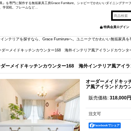
を専門に製作する無垢家具工房Grace Furniture。シャビーでかわいいダイニングテー
、学習机、フレームなど…
特典会員ログイン
ンテリアを探すなら、Grace Furnirureへ。ユニークでかわいい無垢家
ーダーメイドキッチンカウンター168 海外インテリア風アイランドカウンタ
ーダーメイドキッチンカウンター168 海外インテリア風アイ
オーダーメイドキッチ
ア風アイランドカウ
販売価格
:
318,000
注文可
Facebookでシェア