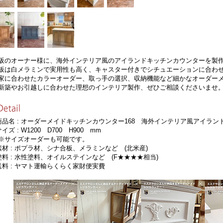
阪のオーナー様に、海外インテリア風のアイランドキッチンカウンターを製
板は白メラミンで実用性も高く、キャスター付きでシチュエーションに合わ
家に合わせたカラーオーダー、取っ手の選択、収納機能など細かなオーダー
新築やお引越しに合わせた理想のインテリア製作、ぜひご相談くださいませ
商品名 : オーダーメイドキッチンカウンター168 海外インテリア風アイラ
サイズ : W1200 D700 H900 mm
サイズオーダーも可能です。
素材 : ポプラ材、シナ合板、メラミンなど (北米産)
塗料 : 水性塗料、オイルステインなど (F★★★★相当)
送料 : ヤマト運輸らくらく家財便実費