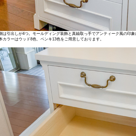
側は引出しが4つ。モールディング装飾と真鍮取っ手でアンティーク風の印象
本カラーはウッド8色、ペンキ13色をご用意しております。