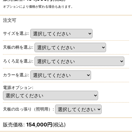
オプションにより価格が変わる場合もあります。
注文可
サイズを選ぶ
:
天板の柄を選ぶ
:
ろくろ足を選ぶ
:
カラーを選ぶ
:
電源オプション
:
天板の出っ張り（照明用）
:
販売価格
:
154,000
円
(税込)