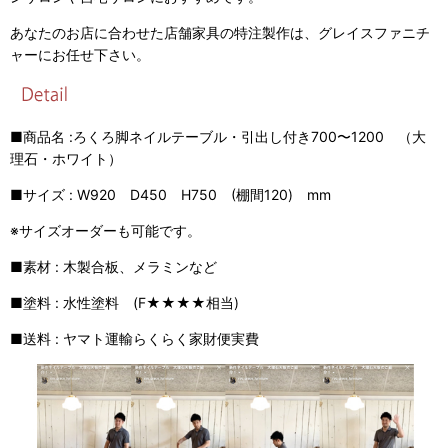
あなたのお店に合わせた店舗家具の特注製作は、グレイスファニチ
ャーにお任せ下さい。
■商品名 :ろくろ脚ネイルテーブル・引出し付き700〜1200 （大
理石・ホワイト）
■サイズ : W920 D450 H750 (棚間120) mm
※サイズオーダーも可能です。
■素材 : 木製合板、メラミンなど
■塗料 : 水性塗料 (F★★★★相当)
■送料 : ヤマト運輸らくらく家財便実費