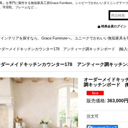
を専門に製作する無垢家具工房Grace Furniture。シャビーでかわいいダイニングテー
、学習机、フレームなど…
特典会員ログイン
ンテリアを探すなら、Grace Furnirureへ。ユニークでかわいい無垢家
ーダーメイドキッチンカウンター178 アンティーク調キッチンボード (輸入住
ダーメイドキッチンカウンター178 アンティーク調キッチンボ
オーダーメイドキッチ
調キッチンボード (輸
販売価格
:
363,000
注文可
Facebookでシェア