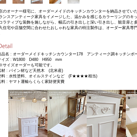
京のオーナー様宅に、オーダーメイドのキッチンカウンターを納品させてい
ランスアンティーク家具をイメージした、温かみを感じるカラーリングのキ
コラティブな装飾を施しながら、幅広の引き出しと深い引き出し、観音扉と
入住宅や店舗空間に合わせたおしゃれな家具の特注製作は、オーダー家具専
。
商品名 : オーダーメイドキッチンカウンター178 アンティーク調キッチンボード
サイズ : W1800 D480 H950 mm
サイズオーダーも可能です。
素材 : パイン材など天然木 (北米産)
塗料 : 水性塗料、オイルステインなど (F★★★★相当)
送料 : ヤマト運輸らくらく家財便実費