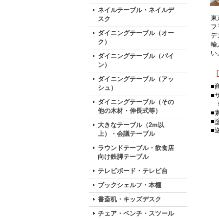
ネイルテーブル・ネイルデ
東
スク
フ
ダイニングテーブル（オー
デ
ク）
輸
い
ダイニングテーブル（パイ
ン）
ダイニングテーブル（アッ
■
シュ）
■
ダイニングテーブル（その
※
他の木材・伸長式等）
■
■
大きなテーブル（2m以
■
上）・会議テーブル
ラウンドテーブル・飲食店
向け鉄脚テーブル
テレビボード・テレビ台
ブックシェルフ・本棚
書斎机・キッズデスク
チェア・ベンチ・スツール