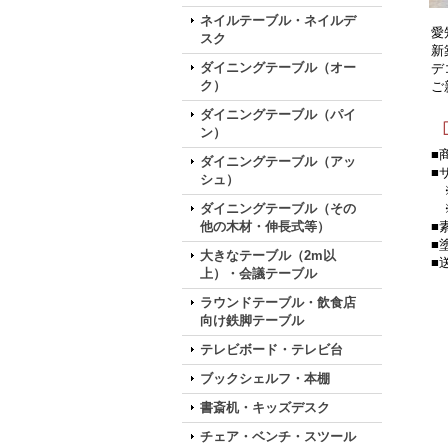
ネイルテーブル・ネイルデ
愛
スク
新
ダイニングテーブル（オー
デ
ク）
ご
ダイニングテーブル（パイ
ン）
■
ダイニングテーブル（アッ
■
シュ）
※
ダイニングテーブル（その
※
他の木材・伸長式等）
■
■
大きなテーブル（2m以
■
上）・会議テーブル
ラウンドテーブル・飲食店
向け鉄脚テーブル
テレビボード・テレビ台
ブックシェルフ・本棚
書斎机・キッズデスク
チェア・ベンチ・スツール