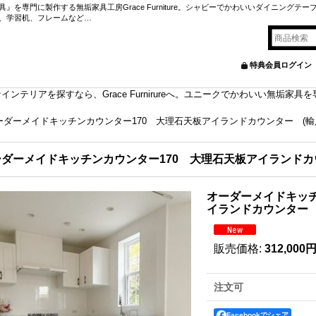
を専門に製作する無垢家具工房Grace Furniture。シャビーでかわいいダイニングテー
、学習机、フレームなど…
特典会員ログイン
ンテリアを探すなら、Grace Furnirureへ。ユニークでかわいい無垢家
ーダーメイドキッチンカウンター170 大理石天板アイランドカウンター (輸入
ダーメイドキッチンカウンター170 大理石天板アイランドカウ
オーダーメイドキッチ
イランドカウンター (
販売価格
:
312,000
注文可
Facebookでシェア