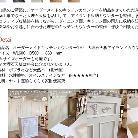
知県のご新築に、オーダーメイドのキッチンカウンターを納品させていただ
築工事で余った大理石天板を活用して、アイランド収納カウンターを製作し
コラティブな装飾を施しながら、ダイニング面、キッチン面の両方に収納を
新築やお引越しに合わせた理想のキッチンカウンターの製作、ぜひご相談く
商品名 : オーダーメイドキッチンカウンター170 大理石天板アイランドカウン
サイズ : W1600 D500 H850 mm
サイズオーダーも可能です。
大理石天板は料金に含まれていません。
素材 : ポプラ材など天然木 (北米産)
塗料 : 水性塗料、オイルステインなど (F★★★★相当)
送料 : ヤマト運輸らくらく家財便実費