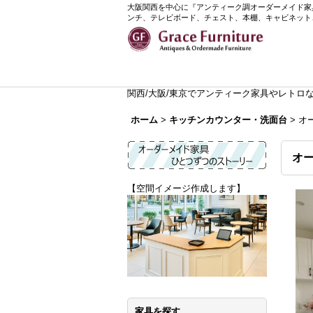
大阪関西を中心に『アンティーク調オーダーメイド家具』
ンチ、テレビボード、チェスト、本棚、キャビネット
関西/大阪/東京でアンティーク家具やレトロなイ
ホーム
>
キッチンカウンター・洗面台
>
オ
オー
【空間イメージ作成します】
家具を探す