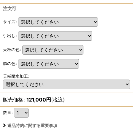
注文可
サイズ
:
引出し
:
天板の色
:
脚の色
:
天板耐水加工
:
販売価格
:
121,000
円
(税込)
数量
:
返品特約に関する重要事項