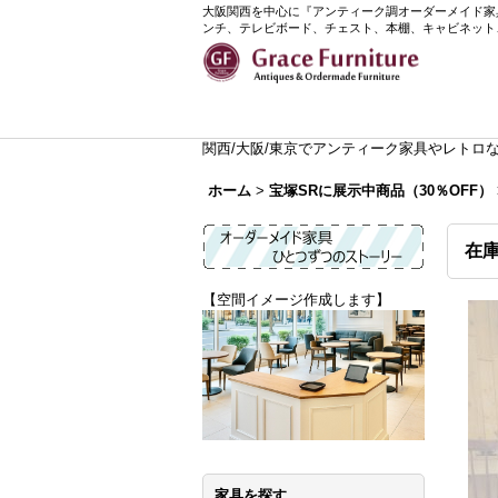
大阪関西を中心に『アンティーク調オーダーメイド家具』
ンチ、テレビボード、チェスト、本棚、キャビネット
関西/大阪/東京でアンティーク家具やレトロなイ
ホーム
>
宝塚SRに展示中商品（30％OFF）
在
【空間イメージ作成します】
家具を探す