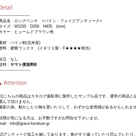
-------------------------
品名 : ロングベンチ <パイン・フェイクアンティーク>
イズ : W1150 D200 H435 (mm)
ラー : ヒュームドブラウン色
材 : パイン材(北米産)
料 : 蜜蝋ワックス (イギリス製・F★★★★相当)
立 : なし
料 :
ヤマト便送料B
-------------------------
1)こちらの商品はカタログ撮影用に製作したサンプル品です。通常の商品と
選んで頂けません。
影の為、動かしたり物を置いたりして、わずかな使用感があるかもしれませ
。
態が気になる方は、お手数ですがお問合せ下さいませ。
il : info@grace-furniture.jp
2)アンティーク加工を施してあります。角がすり減っていたり凹んでいたり