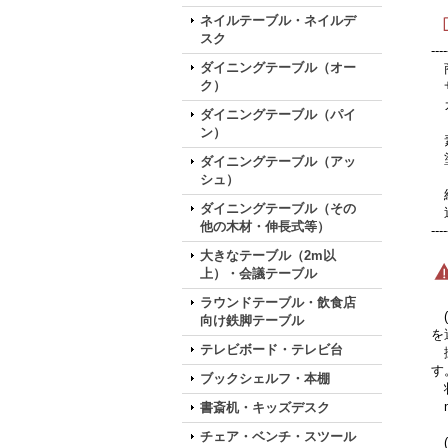
ネイルテーブル・ネイルデ
スク
----
ダイニングテーブル（オー
商
ク）
サ
カ
ダイニングテーブル（パイ
ン）
素
塗
ダイニングテーブル（アッ
シュ）
組
ダイニングテーブル（その
送
他の木材・伸長式等）
----
大きなテーブル（2m以
上）・会議テーブル
ラウンドテーブル・飲食店
(
向け鉄脚テーブル
を
テレビボード・テレビ台
撮
す
ブックシェルフ・本棚
状
ma
書斎机・キッズデスク
チェア・ベンチ・スツール
(