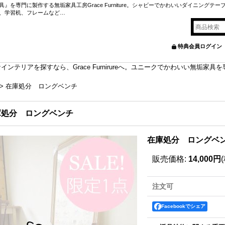
を専門に製作する無垢家具工房Grace Furniture。シャビーでかわいいダイニングテー
、学習机、フレームなど…
特典会員ログイン
ンテリアを探すなら、Grace Furnirureへ。ユニークでかわいい無垢家
>
在庫処分 ロングベンチ
庫処分 ロングベンチ
在庫処分 ロングベン
販売価格
:
14,000円
注文可
Facebookでシェア