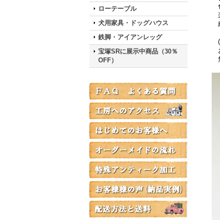
色
ローテーブル
楽
犬用家具・ドッグハウス
綺
鉄脚・アイアンレッグ
(
お
宝塚SRに展示中商品（30％
無
OFF）