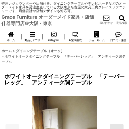
特注レジカウンターや店舗什器、ダイニングテーブルやテレビボードなどのオー
ダーメイド家具を受注生産している大阪東京名古屋の家具工房グレイスファニチ
ャーです。店舗設計や店舗デザインも対応可。
Grace Furniture オーダーメイド家具・店舗
什器専門店＠大阪・東京
問い合わせ
商品検索
ホーム
商品カテゴリ
instagram
AI空間生成
ショールーム
口コミ・評価
ホーム
>
ダイニングテーブル（オーク）
>
ホワイトオークダイニングテーブル 「テーパーレッグ」 アンティーク調テ
ーブル
ホワイトオークダイニングテーブル 「テーパー
レッグ」 アンティーク調テーブル