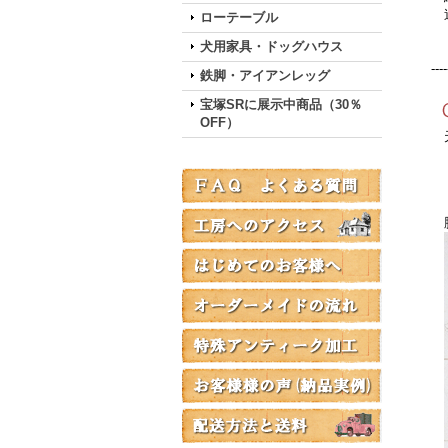
送
ローテーブル
犬用家具・ドッグハウス
----
鉄脚・アイアンレッグ
宝塚SRに展示中商品（30％
OFF）
天
脚