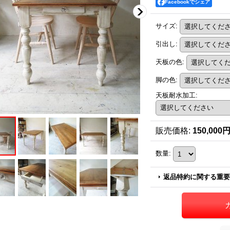
Facebookでシェア
サイズ
:
引出し
:
天板の色
:
脚の色
:
天板耐水加工
:
販売価格
:
150,000
数量
:
返品特約に関する重要