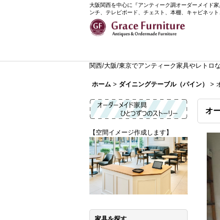
大阪関西を中心に『アンティーク調オーダーメイド家具』
ンチ、テレビボード、チェスト、本棚、キャビネット
関西/大阪/東京でアンティーク家具やレトロなイ
ホーム
>
ダイニングテーブル（パイン）
>
オ
【空間イメージ作成します】
家具を探す