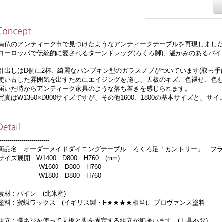
仏のアンティーク市で見つけたようなアンティークテーブルを再現しまし
ーロッパで伝統的に愛されるターンドレッグ(ろくろ脚)、温かみのあるパイ
出しはD側に2杯、綺麗なパンプキン型のガラスノブがついています(取っ手
い古した雰囲気を出すためにエイジングを施し、天板のキズ、色褪せ、色む
いた時からアンティーク家具のような落ち着きを感じられます。
真はW1350×D800サイズですが、その他1600、1800の基本サイズと、
-------------------------
品名 : オーダーメイドダイニングテーブル ろくろ足「カントリー」 フ
イズ展開 : W1400 D800 H760 (mm)
1600 D800 H760
1800 D800 H760
材 : パイン (北米産)
料 : 蜜蝋ワックス (イギリス製・F★★★★相当)、プロヴァンス塗料
立 : 蝶ネジを使って天板と脚を固定する組立が御座います。(工具不要)