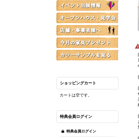
(
通
ma
(
ショッピングカート
(
色
カートは空です。
楽
綺
(
特典会員ログイン
お
無
特典会員ログイン
(