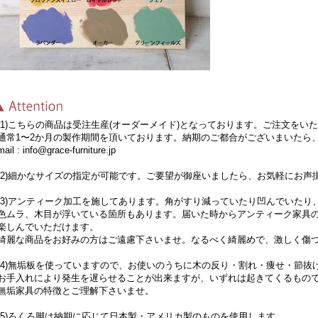
1)こちらの商品は受注生産(オーダーメイド)となっております。ご注文をい
常1〜2か月の製作期間を頂いております。納期のご都合がございまいたら
il : info@grace-furniture.jp
2)細かなサイズの指定が可能です。ご要望が御座いましたら、お気軽にお声
3)アンティーク加工を施してあります。角がすり減っていたり凹んでいたり
ムラ、木目が浮いている箇所もあります。届いた時からアンティーク家具の
しんでいただけます。
麗な商品をお好みの方はご遠慮下さいませ。なるべく綺麗めで、激しく傷つ
4)無垢板を使っていますので、お使いのうちに木の反り・割れ・痩せ・節抜
手入れにより発生を遅らせることが出来ますが、いずれは起きてくるもの
垢家具の特徴とご理解下さいませ。
5)ろくろ脚は納期に応じて日本製・アメリカ製のものを使用します。