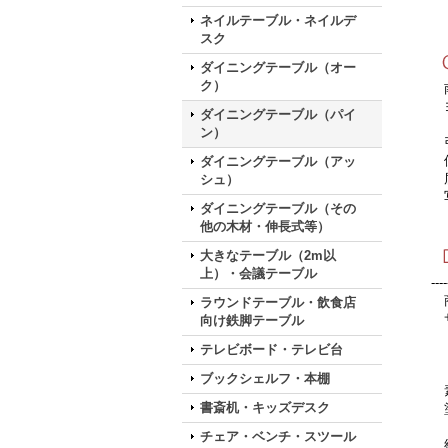
ネイルテーブル・ネイルデ
スク
ダイニングテーブル（オー
ク）
南
ヨ
ダイニングテーブル（パイ
ン）
引
使
ダイニングテーブル（アッ
届
シュ）
写
ダイニングテーブル（その
他の木材・伸長式等）
大きなテーブル（2m以
上）・会議テーブル
----
商
ラウンドテーブル・飲食店
サ
向け鉄脚テーブル
W
テレビボード・テレビ台
W
ブックシェルフ・本棚
素
書斎机・キッズデスク
塗
チェア・ベンチ・スツール
組