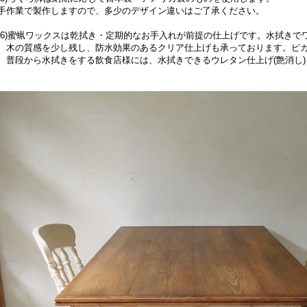
作業で製作しますので、多少のデザイン違いはご了承ください。
6)蜜蝋ワックスは乾拭き・定期的なお手入れが前提の仕上げです。水拭きで
の質感を少し残し、防水効果のあるクリア仕上げも承っております。ピカ
段から水拭きをする飲食店様には、水拭きできるウレタン仕上げ(艶消し)