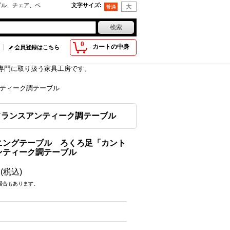
ブル、チェア、ベ
文字サイズ
:
0
カートの中身
会員登録はこちら
具を専門に取り扱う家具工房です。
ティーク調テーブル
フランスアンティーク調テーブル
ニングテーブル ろくろ足「カント
ンティーク調テーブル
円
(税込)
場合もあります。