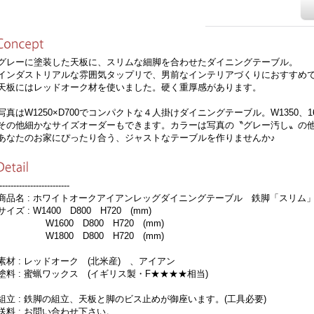
レーに塗装した天板に、スリムな細脚を合わせたダイニングテーブル。
ンダストリアルな雰囲気タップリで、男前なインテリアづくりにおすすめ
板にはレッドオーク材を使いました。硬く重厚感があります。
真はW1250×D700でコンパクトな４人掛けダイニングテーブル。W1350、16
の他細かなサイズオーダーもできます。カラーは写真の〝グレー汚し〟の他
なたのお家にぴったり合う、ジャストなテーブルを作りませんか♪
-------------------------
品名 : ホワイトオークアイアンレッグダイニングテーブル 鉄脚「スリム
イズ : W1400 D800 H720 (mm)
1600 D800 H720 (mm)
1800 D800 H720 (mm)
材 : レッドオーク (北米産) 、アイアン
料 : 蜜蝋ワックス (イギリス製・F★★★★相当)
立 : 鉄脚の組立、天板と脚のビス止めが御座います。(工具必要)
料 : お問い合わせ下さい。