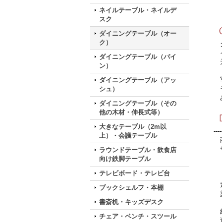
ネイルテーブル・ネイルデ
スク
ダイニングテーブル（オー
ク）
グ
イ
ダイニングテーブル（パイ
天
ン）
写
ダイニングテーブル（アッ
そ
シュ）
あ
ダイニングテーブル（その
他の木材・伸長式等）
大きなテーブル（2m以
----
上）・会議テーブル
商
サ
ラウンドテーブル・飲食店
W
向け鉄脚テーブル
W
テレビボード・テレビ台
素
ブックシェルフ・本棚
塗
書斎机・キッズデスク
組
チェア・ベンチ・スツール
送