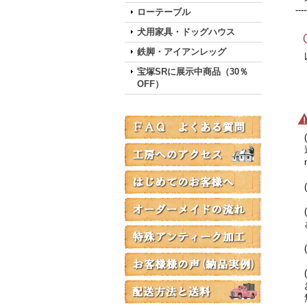
----
ローテーブル
犬用家具・ドッグハウス
鉄脚・アイアンレッグ
以
宝塚SRに展示中商品（30％
OFF）
(
通
ma
(
(
ざ
(
(
お
無