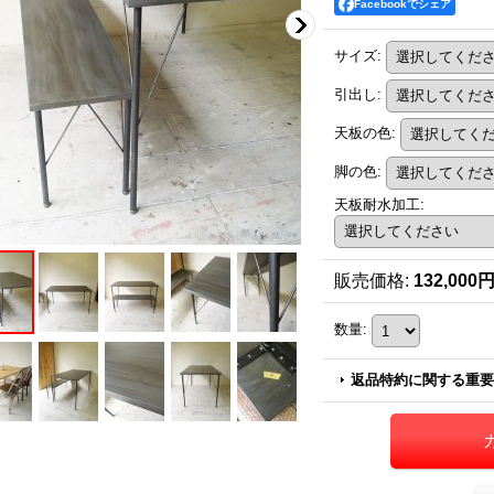
Facebookでシェア
サイズ
:
引出し
:
天板の色
:
脚の色
:
天板耐水加工
:
販売価格
:
132,000
数量
:
返品特約に関する重要