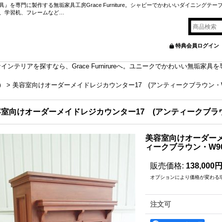
を専門に製作する無垢家具工房Grace Furniture。シャビーでかわいいダイニングテー
、学習机、フレームなど…
特典会員ログイン
ンテリアを探すなら、Grace Furnirureへ。ユニークでかわいい無垢家
）
>
美容室向けオーダーメイドレジカウンター17 (アンティークブラウン・W9
室向けオーダーメイドレジカウンター17 (アンティークブラウ
美容室向けオーダーメ
ィークブラウン・W90
販売価格
:
138,000
オプションにより価格が変わる
注文可