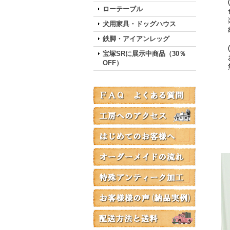
(
ローテーブル
色
楽
犬用家具・ドッグハウス
綺
鉄脚・アイアンレッグ
(
宝塚SRに展示中商品（30％
お
OFF）
無