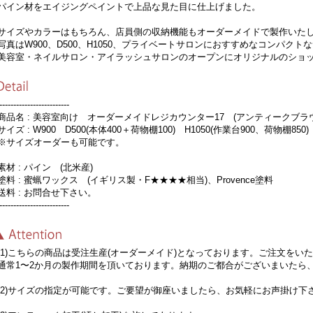
イン材をエイジングペイントで上品な見た目に仕上げました。
イズやカラーはもちろん、店員側の収納機能もオーダーメイドで製作いた
真はW900、D500、H1050、プライベートサロンにおすすめなコンパクト
容室・ネイルサロン・アイラッシュサロンのオープンにオリジナルのショッ
-------------------------
品名 : 美容室向け オーダーメイドレジカウンター17 (アンティークブラウ
イズ : W900 D500(本体400＋荷物棚100) H1050(作業台900、荷物棚850
サイズオーダーも可能です。
材 : パイン (北米産)
料 : 蜜蝋ワックス (イギリス製・F★★★★相当)、Provence塗料
料 : お問合せ下さい。
-------------------------
1)こちらの商品は受注生産(オーダーメイド)となっております。ご注文をい
常1〜2か月の製作期間を頂いております。納期のご都合がございまいたら
2)サイズの指定が可能です。ご要望が御座いましたら、お気軽にお声掛け下