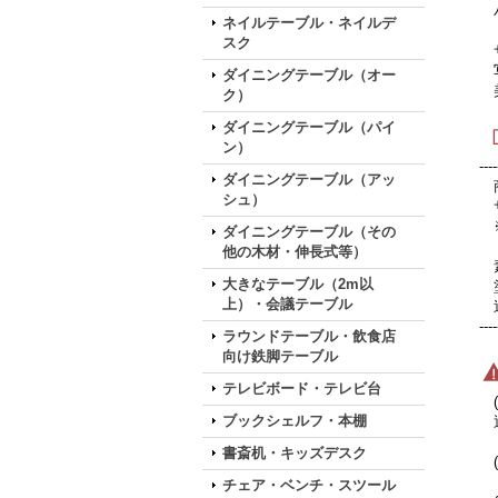
パ
ネイルテーブル・ネイルデ
スク
サ
写
ダイニングテーブル（オー
美
ク）
ダイニングテーブル（パイ
ン）
----
ダイニングテーブル（アッ
商
シュ）
サ
※
ダイニングテーブル（その
他の木材・伸長式等）
素
大きなテーブル（2m以
塗
上）・会議テーブル
送
----
ラウンドテーブル・飲食店
向け鉄脚テーブル
テレビボード・テレビ台
(
ブックシェルフ・本棚
通
書斎机・キッズデスク
(
チェア・ベンチ・スツール