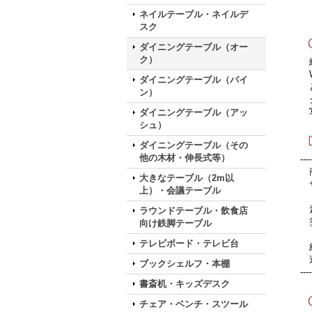
ネイルテーブル・ネイルデ
スク
ダイニングテーブル（オー
ク）
繊
W
ダイニングテーブル（パイ
ど
ン）
ク
写
ダイニングテーブル（アッ
シュ）
ダイニングテーブル（その
他の木材・伸長式等）
----
商
大きなテーブル（2m以
サ
上）・会議テーブル
素
ラウンドテーブル・飲食店
塗
向け鉄脚テーブル
テレビボード・テレビ台
組
送
ブックシェルフ・本棚
----
書斎机・キッズデスク
チェア・ベンチ・スツール