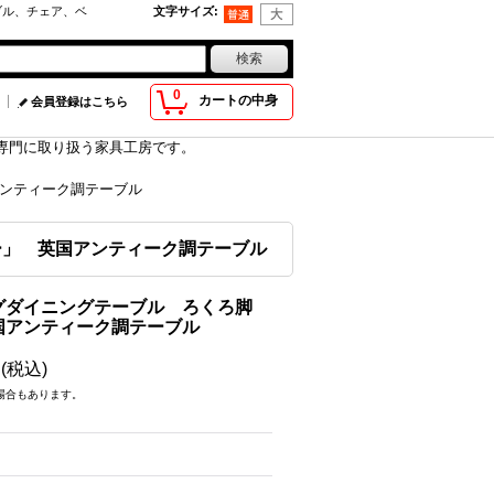
ブル、チェア、ベ
文字サイズ
:
0
カートの中身
会員登録はこちら
具を専門に取り扱う家具工房です。
ンティーク調テーブル
ー」 英国アンティーク調テーブル
グダイニングテーブル ろくろ脚
国アンティーク調テーブル
円
(税込)
場合もあります。