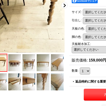
Facebookでシェア
サイズ
:
引出し
:
天板の色
:
脚の色
:
天板耐水加工
:
販売価格
:
159,000
数量
:
返品特約に関する重要