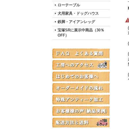
下
ローテーブル
犬用家具・ドッグハウス
鉄脚・アイアンレッグ
(
宝塚SRに展示中商品（30％
通
OFF）
(
(
お
無
(
ウ