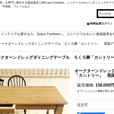
を専門に製作する無垢家具工房Grace Furniture。シャビーでかわいいダイニングテー
、学習机、フレームなど…
特典会員ログイン
ンテリアを探すなら、Grace Furnirureへ。ユニークでかわいい無垢家
オークターンドレッグダイニングテーブル ろくろ脚「カントリー」 英国ア
ークターンドレッグダイニングテーブル ろくろ脚「カントリ
オークターンドレッ
「カントリー」 英
販売価格
:
159,000
オプションにより価格が変わる
注文可