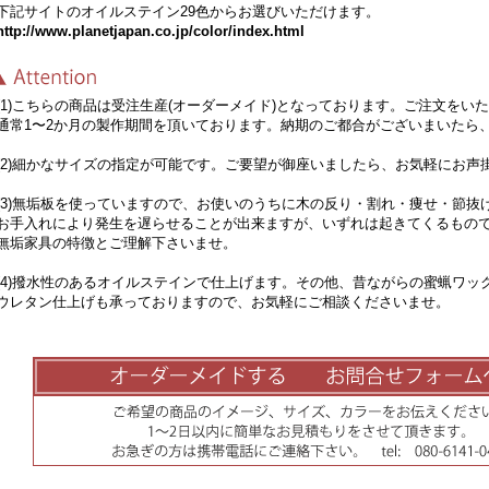
記サイトのオイルステイン29色からお選びいただけます。
http://www.planetjapan.co.jp/color/index.html
1)こちらの商品は受注生産(オーダーメイド)となっております。ご注文をい
常1〜2か月の製作期間を頂いております。納期のご都合がございまいたら
2)細かなサイズの指定が可能です。ご要望が御座いましたら、お気軽にお声
3)無垢板を使っていますので、お使いのうちに木の反り・割れ・痩せ・節抜
手入れにより発生を遅らせることが出来ますが、いずれは起きてくるもの
垢家具の特徴とご理解下さいませ。
4)撥水性のあるオイルステインで仕上げます。その他、昔ながらの蜜蝋ワッ
レタン仕上げも承っておりますので、お気軽にご相談くださいませ。