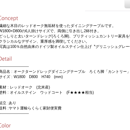
細な木目のレッドオーク無垢材を使ったダイニングテーブルです。
1800×D800の6人掛けサイズで、両側に引き出し2杯付き。
っしりと太いターンドレッグ(ろくろ脚)、ブリティッシュカントリー家具を
ラシカルなデザイン、重厚感を満喫してください。
真は100％自然由来のドイツ製オイルステイン仕上げ〝グリニッシュグレー
-------------------------
品名 : オークターンドレッグダイニングテーブル ろくろ脚「カントリー
イズ : W1800 D800 H740 (mm)
材 : レッドオーク (北米産)
料 : オイルステイン ウッドコート (F★★★★相当)
立 :あり
料 :ヤマト運輸らくらく家財便実費
-------------------------