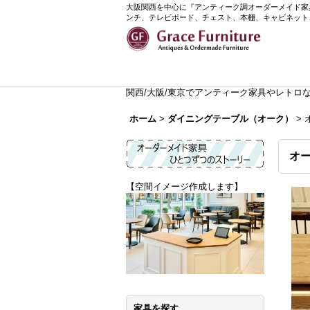
大阪関西を中心に『アンティーク調オーダーメイド家具』
ンチ、テレビボード、チェスト、本棚、キャビネット
関西/大阪/東京でアンティーク家具やレトロなイ
ホーム
>
ダイニングテーブル（オーク）
>
オ
【空間イメージ作成します】
家具を探す